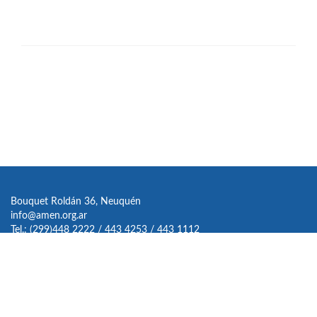
Bouquet Roldán 36, Neuquén
info@amen.org.ar
Tel.: (299)448 2222 / 443 4253 / 443 1112
Enlace
Enlace
Enlace
youtube
de
de
de
link
Facebook
Twitter
instagram
PUNTOGAP
Desarrollado por