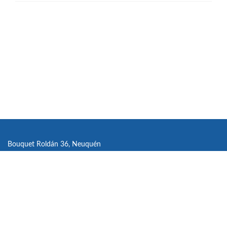
Bouquet Roldán 36, Neuquén
info@amen.org.ar
Tel.: (299)448 2222 / 443 4253 / 443 1112
Enlace
Enlace
Enlace
youtube
de
de
de
link
Facebook
Twitter
instagram
PUNTOGAP
Desarrollado por